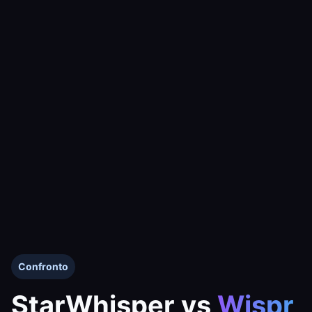
Confronto
StarWhisper vs
Wispr