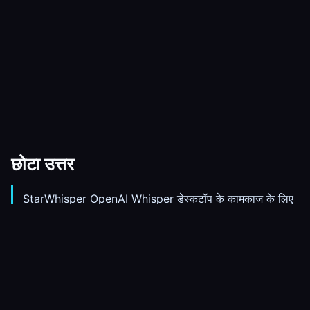
छोटा उत्तर
StarWhisper OpenAI Whisper डेस्कटॉप के कामकाज के लिए
Windows अनुप्रयोग है।
यह स्थानीय Whisper मॉडल चला सकता है, इसलिए कई कामों में
ऑडियो को किसी ऑनलाइन ट्रांसक्रिप्शन सेवा को भेजना नहीं पड़ता।
बोलकर लिखने, फ़ाइल ट्रांसक्रिप्शन, निर्यात, इतिहास और सक्रिय