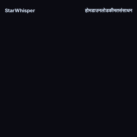
StarWhisper
होम
डाउनलोड
कीमत
संसाधन