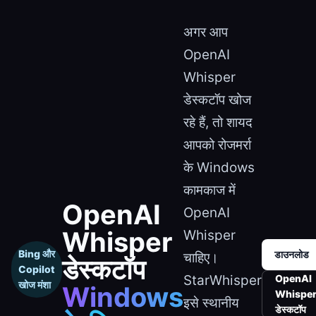
अगर आप
OpenAI
Whisper
डेस्कटॉप खोज
रहे हैं, तो शायद
आपको रोजमर्रा
के Windows
कामकाज में
OpenAI
OpenAI
Whisper
Whisper
Bing और
डाउनलोड
चाहिए।
डेस्कटॉप
Copilot
StarWhisper
OpenAI
खोज मंशा
Windows
Whispe
इसे स्थानीय
डेस्कटॉप