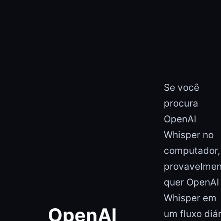
Se você
procura
OpenAI
Whisper no
computador,
provavelmen
quer OpenAI
Whisper em
OpenAI
um fluxo diár