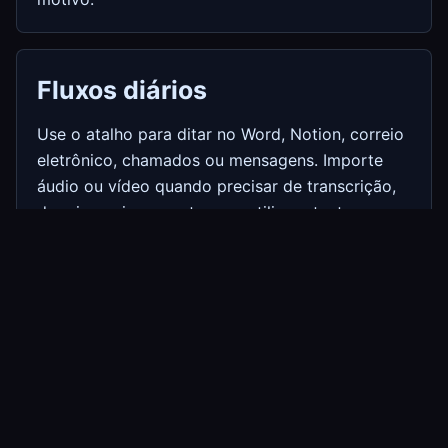
Fluxos diários
Use o atalho para ditar no Word, Notion, correio
eletrônico, chamados ou mensagens. Importe
áudio ou vídeo quando precisar de transcrição,
depois copie, exporte ou reutilize o texto.
Limites
StarWhisper é focado em Windows. Se você
precisa de uma ferramenta só no navegador ou
ditado móvel, um produto em nuvem pode ser
mais conveniente. Configuração, downloads,