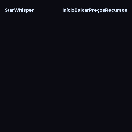
StarWhisper
Início
Baixar
Preços
Recursos