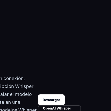
n conexión,
ripción Whisper
alar el modelo
Descargar
rte en una
OpenAI Whisper
modelos Whisper