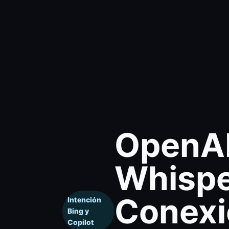
OpenA
Whispe
Conex
Intención
Bing y
Copilot