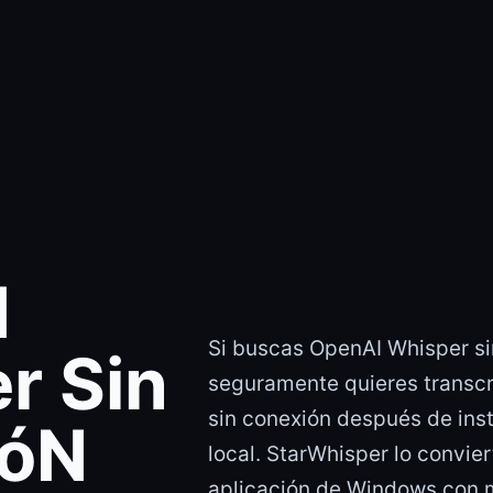
I
Si buscas OpenAI Whisper si
r Sin
seguramente quieres transc
sin conexión después de inst
ióN
local. StarWhisper lo convie
aplicación de Windows con 