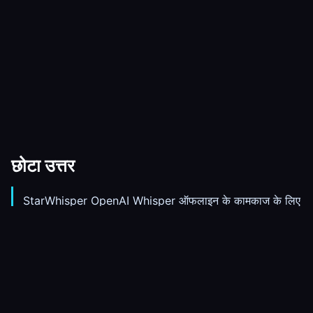
छोटा उत्तर
StarWhisper OpenAI Whisper ऑफलाइन के कामकाज के लिए
Windows अनुप्रयोग है।
यह स्थानीय Whisper मॉडल चला सकता है, इसलिए कई कामों में
ऑडियो को किसी ऑनलाइन ट्रांसक्रिप्शन सेवा को भेजना नहीं पड़ता।
बोलकर लिखने, फ़ाइल ट्रांसक्रिप्शन, निर्यात, इतिहास और सक्रिय