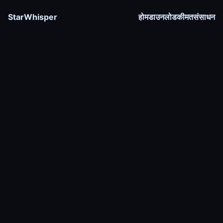
StarWhisper
होम
डाउनलोड
कीमत
संसाधन