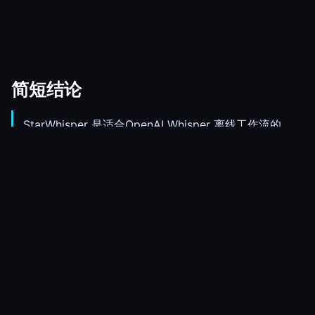
简短结论
StarWhisper 是适合OpenAI Whisper 离线工作流的
Windows 应用。
它可以使用本地 Whisper 模型，因此很多任务不需要把
音频发送到云端转录服务。
可用于实时听写、文件转录、导出、历史记录，以及自
动粘贴到当前应用。
Pro 为 每月 $10 或每年 $80。免费计划足够测试是否适
合你的流程。