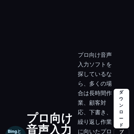
プロ向け音声
入力ソフトを
探しているな
ら、多くの場
ダ
合は長時間作
ウ
業、顧客対
ン
応、下書き、
ロ
プロ向け
ー
繰り返し作業
ド
音声入力
に向いたプロ
Bingと
プ