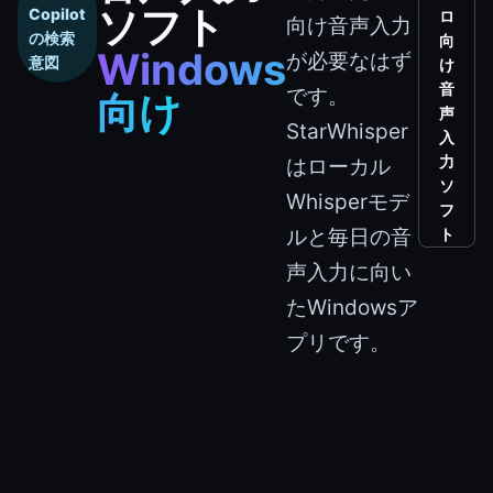
ソフト
Copilot
ロ
向け音声入力
の検索
向
Windows
が必要なはず
意図
け
音
です。
向け
声
StarWhisper
入
力
はローカル
ソ
Whisperモデ
フ
ルと毎日の音
ト
声入力に向い
たWindowsア
プリです。