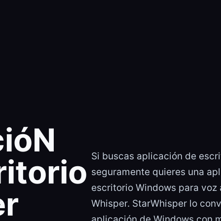
cióN
Si buscas aplicación de escri
itorio
seguramente quieres una apl
escritorio Windows para voz a
er
Whisper. StarWhisper lo conv
aplicación de Windows con 