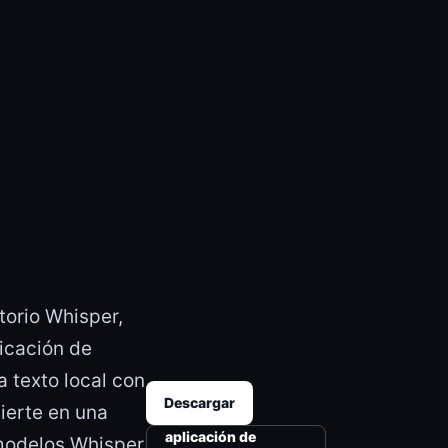
torio Whisper,
icación de
 texto local con
Descargar
ierte en una
aplicación de
modelos Whisper