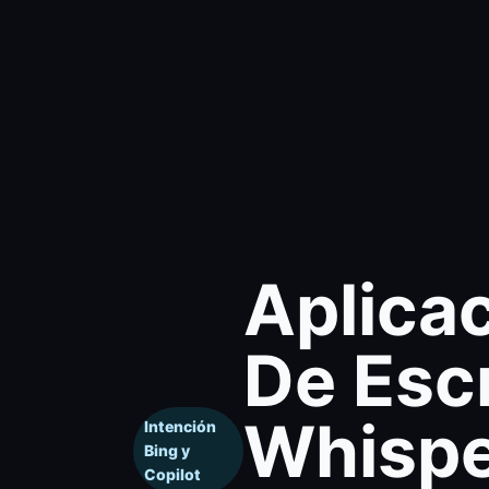
Aplica
De Escr
Whisp
Intención
Bing y
Copilot