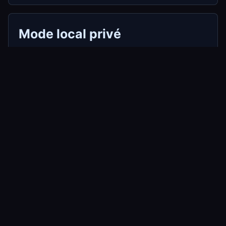
Mode local privé
StarWhisper peut traiter l’audio avec des
modèles Whisper locaux sur le PC Windows.
Pour notes sensibles, interviews, appels clients
et brouillons, éviter le téléversement est le
principal intérêt.
Flux quotidiens
Utilisez le raccourci pour dicter dans Word,
Notion, courriel, suivi de demandes ou
messagerie. Importez un fichier audio ou vidéo
quand vous avez besoin d’une transcription, puis