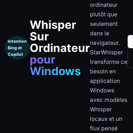
ordinateur
plutôt que
Whisper
seulement
Sur
dans le
Intention
navigateur.
Ordinateur
Bing et
StarWhisper
Copilot
pour
transforme ce
Windows
besoin en
application
Windows
avec modèles
Whisper
locaux et un
flux pensé