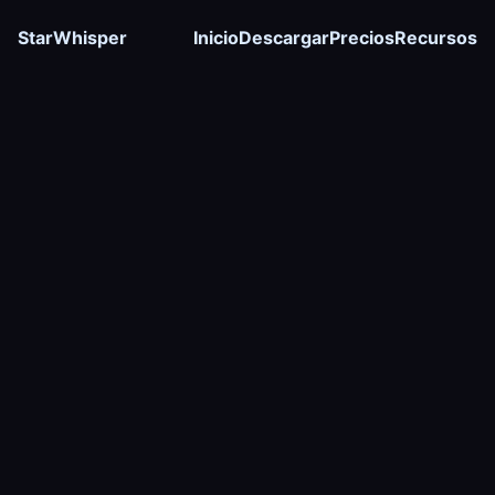
StarWhisper
Inicio
Descargar
Precios
Recursos