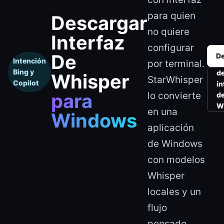
para quien
Descargar
no quiere
Interfaz
configurar
De
De
Intención
por terminal.
Bing y
d
Whisper
StarWhisper
Copilot
in
para
lo convierte
d
W
en una
Windows
aplicación
de Windows
con modelos
Whisper
locales y un
flujo
pensado