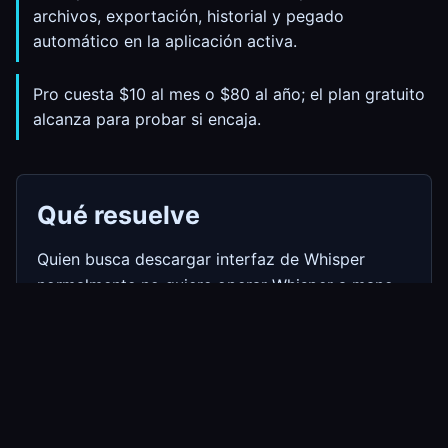
archivos, exportación, historial y pegado
automático en la aplicación activa.
Pro cuesta $10 al mes o $80 al año; el plan gratuito
alcanza para probar si encaja.
Qué resuelve
Quien busca descargar interfaz de Whisper
normalmente no quiere operar Whisper a mano.
Quiere una descarga para Windows con interfaz
para quien no quiere configurar por terminal,
controles claros y texto dentro de la aplicación
donde ya escribe.