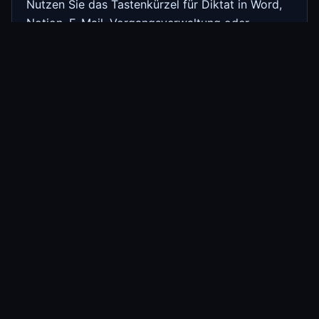
Nutzen Sie das Tastenkürzel für Diktat in Word,
Notion, E-Mail, Vorgangsverwaltung oder
Unterhaltung. Ziehen Sie vorhandene Audio-
oder Videodateien hinein, wenn Sie ein Transkript
brauchen, und kopieren oder exportieren Sie den
Text.
Grenzen
StarWhisper ist auf Windows ausgerichtet. Wenn
Sie ein reines Browser-Werkzeug oder mobile
Diktate brauchen, kann ein Online-Dienst
bequemer sein. Einrichtung, Herunterladen,
Lizenz und optionale Funktionen können Internet
benötigen.