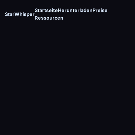
Startseite
Herunterladen
Preise
StarWhisper
Ressourcen