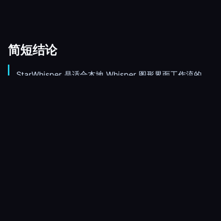
简短结论
StarWhisper 是适合本地 Whisper 图形界面工作流的
Windows 应用。
它可以使用本地 Whisper 模型，因此很多任务不需要把
音频发送到云端转录服务。
可用于实时听写、文件转录、导出、历史记录，以及自
动粘贴到当前应用。
Pro 为 每月 $10 或每年 $80。免费计划足够测试是否适
合你的流程。