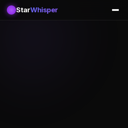
Star
Whisper