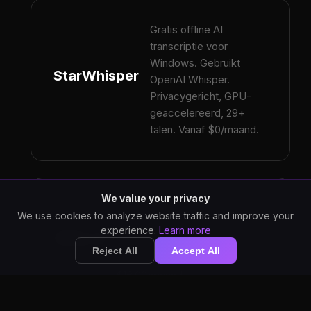
Gratis offline AI
transcriptie voor
Windows. Gebruikt
StarWhisper
OpenAI Whisper.
Privacygericht, GPU-
geaccelereerd, 29+
talen. Vanaf $0/maand.
We value your privacy
Cloudgebaseerde
We use cookies to analyze website traffic and improve your
vergadertranscriptie met AI
experience.
Learn more
Otter.ai
samenvattingen. Goed voor
Reject All
Accept All
teamcolaboratie. Vanaf
$16.99/maand.