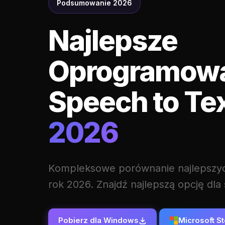
Podsumowanie 2026
Najlepsze
Oprogramow
Speech to Te
2026
Kompleksowe porównanie najlepszych
rok 2026. Znajdź najlepszą opcję dla
Pobierz dla Windows
Microsoft S