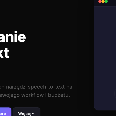
anie
xt
 narzędzi speech-to-text na
 swojego workflow i budżetu.
tore
Więcej