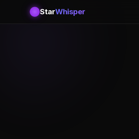
Star
Whisper