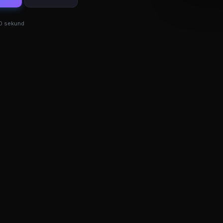
s
30 sekund