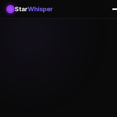
Star
Whisper