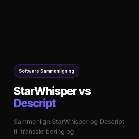
Software Sammenligning
StarWhisper vs
Descript
Sammenlign StarWhisper og Descript
til transskribering og