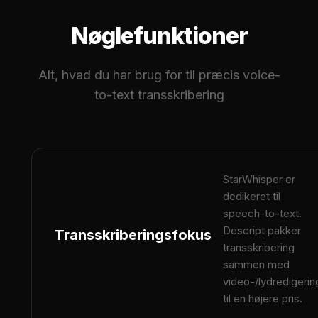
Nøglefunktioner
Alt, hvad du har brug for til præcis voice-
to-text transskribering
StarWhisper er
dedikeret til
speech-to-text.
Descript pakker
Transskriberingsfokus
transskribering
sammen med
video-/lydredigerin
til en højere pris.