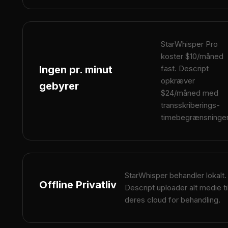
StarWhisper Pro
koster $10/måned
Ingen pr. minut
fast. Descript
opkræver
gebyrer
$24/måned med
transskriberings-
timebegrænsninger
StarWhisper behandler lokalt.
Offline Privatliv
Descript uploader alt medie ti
deres cloud for behandling.