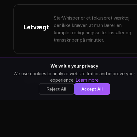
StarWhisper er et fokuseret værktøj,
der ikke kræver, at man lærer en
Letvægt
komplet redigeringssuite. Installer og
transskriber på minutter.
We value your privacy
We use cookies to analyze website traffic and improve your
StarWhisper transskriberer i 29+
29+ Sprog
experience.
Learn more
sprog. Descript understøtter færre
Reject All
Accept All
sprog til transskribering.
StarWhisper udnytter din
NVIDIA GPU. Descript er
GPU Acceleration