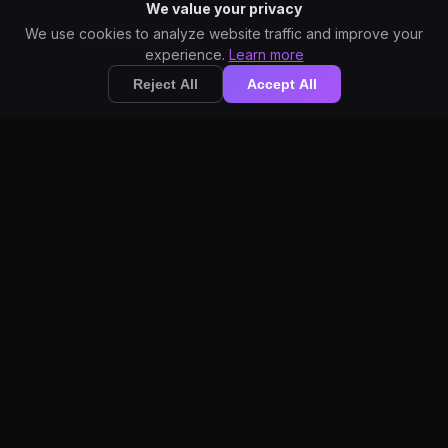
cutting-edge OpenAI
We value your privacy
Whisper AI. Dragon
AI-Powered
We use cookies to analyze website traffic and improve your
uses older speech
experience.
Learn more
recognition
Reject All
Accept All
technology.
StarWhisper
works
accurately
out of the
No Training
box. Dragon
Required
traditionally
requires
voice
profile
training.