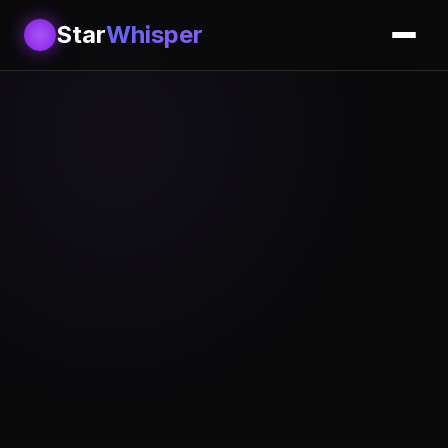
Star
Whisper