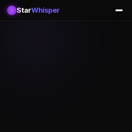
Star
Whisper