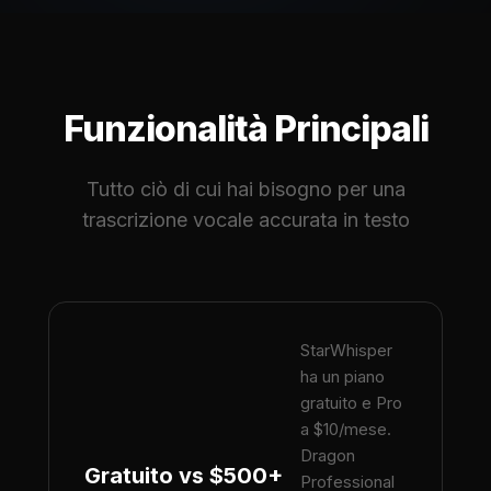
Funzionalità Principali
Tutto ciò di cui hai bisogno per una
trascrizione vocale accurata in testo
StarWhisper
ha un piano
gratuito e Pro
a $10/mese.
Dragon
Gratuito vs $500+
Professional