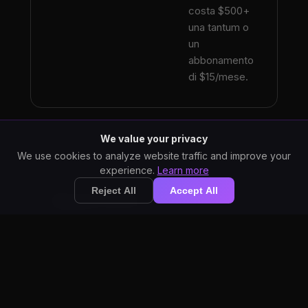
costa $500+
una tantum o
un
abbonamento
di $15/mese.
We value your privacy
StarWhisper utilizza
We use cookies to analyze website traffic and improve your
experience.
Learn more
l'AI OpenAI Whisper
all'avanguardia.
Reject All
Accept All
Basato su AI
Dragon utilizza una
tecnologia di
riconoscimento
vocale più datata.