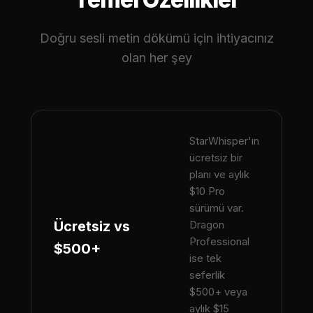
Doğru sesli metin dökümü için ihtiyacınız
olan her şey
StarWhisper'ın
ücretsiz bir
planı ve aylık
$10 Pro
sürümü var.
Ücretsiz vs
Dragon
Professional
$500+
ise tek
seferlik
$500+ veya
aylık $15