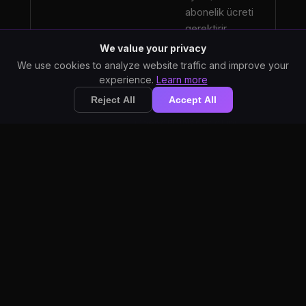
abonelik ücreti
gerektirir.
We value your privacy
We use cookies to analyze website traffic and improve your
experience.
Learn more
Reject All
Accept All
StarWhisper, en yeni
OpenAI Whisper AI'ını
AI Destekli
kullanır. Dragon ise daha
eski bir konuşma tanıma
teknolojisi kullanır.
StarWhisper
kutudan
çıktığı gibi
doğru çalışır.