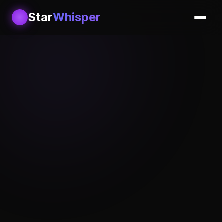
Star
Whisper