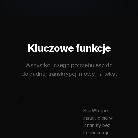
Kluczowe funkcje
Wszystko, czego potrzebujesz do
dokładnej transkrypcji mowy na tekst
StarWhisper
instaluje się w
2 minuty bez
konfiguracji.