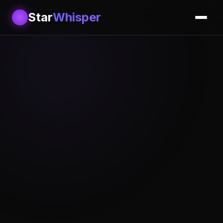
Star
Whisper