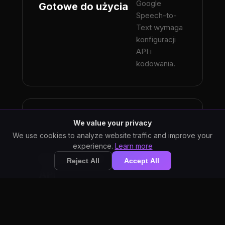
Google
Gotowe do użycia
Speech-to-
Text wymaga
konfiguracji
API i
kodowania.
StarWhisper to
We value your privacy
stała opłata
We use cookies to analyze website traffic and improve your
$10/miesiąc.
experience.
Learn more
Brak kosztów
Google nalicza
Reject All
Accept All
opłatę za minutę
API
przetworzonego
audio, a koszty są
nieprzewidywalne
w skali.