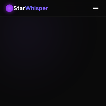
Star
Whisper