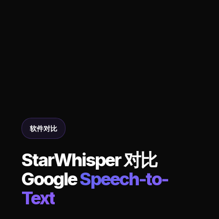
软件对比
StarWhisper 对比
Google
Speech-to-
Text