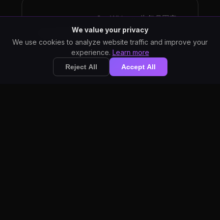
StarWhisper 为每月固定
$10。Google 按处理音频
We value your privacy
无 API 费用
分钟数收费，规模化使用
We use cookies to analyze website traffic and improve your
experience.
Learn more
成本难以预测。
Reject All
Accept All
StarWhisper 具有可视化界
无需编码
面。Google Speech-to-Text
使用需要编程。
StarWhisper 无需网络即可工
离线处理
作。Google 需要持续连接到
其云服务器。