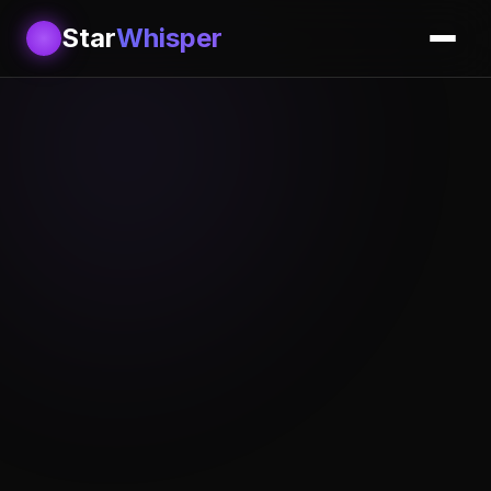
Star
Whisper