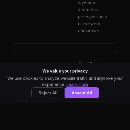
wymaga
Internetu i
przesyła audio
na serwery
chmurowe.
StarWhisper
nigdy nie
We value your privacy
wysyła audio
We use cookies to analyze website traffic and improve your
Prywatność na
na serwery.
experience.
Learn more
Otter.ai
pierwszym
Reject All
Accept All
przetwarza
miejscu
audio na
swojej
infrastrukturze
chmurowej.