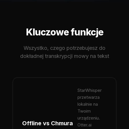
Kluczowe funkcje
Wszystko, czego potrzebujesz do
dokładnej transkrypcji mowy na tekst
StarWhisper
przetwarza
lokalnie na
Twoim
urządzeniu.
Offline vs Chmura
Otter.ai