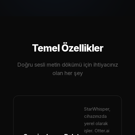
Temel Özellikler
Doğru sesli metin dökümü için ihtiyacınız
olan her şey
StarWhisper,
cihazınızda
yerel olarak
işler. Otter.ai