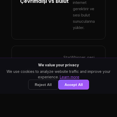
Çevrimdışı vs Bulut
internet
gerektirir ve
sesi bulut
sunucularına
yükler.
StarWhisper, sesi
asla sunuculara
We value your privacy
göndermez.
Gizlilik Öncelikli
We use cookies to analyze website traffic and improve your
Otter.ai, sesi kendi
experience.
Learn more
bulut altyapısında
Reject All
Accept All
işler.