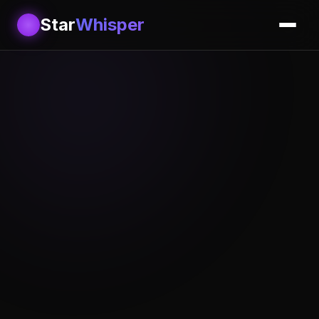
Star
Whisper