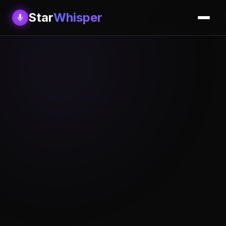
Star
Whisper