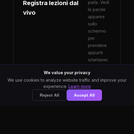
Registra lezioni dal
parla. Vedi
le parole
vivo
apparire
sullo
schermo
per
prendere
appunti
istantanei.
We value your privacy
We use cookies to analyze website traffic and improve your
experience.
Learn more
Carica
Reject All
Accept All
registrazioni
di lezioni
(MP3,
WAV) per la
Elabora le
trascrizione