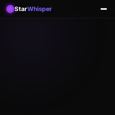
Star
Whisper