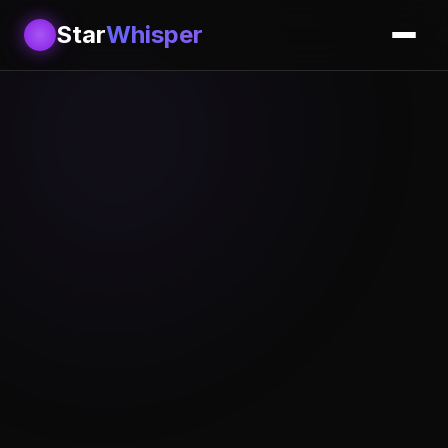
Star
Whisper