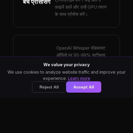
बैच प्रोसेसिंग
फ़ाइलें डालें और उन्हें GPU त्वरण
के साथ प्रोसेस करें।
OpenAI Whisper पॉडकास्ट
ऑडियो पर 95-99% सटीकता
उच्च सटीकता
प्राप्त करता है, जिसमें कई वक्ताओं
We value your privacy
और विभिन्न ऑडियो गुणवत्ता को
We use cookies to analyze website traffic and improve your
संभाला जाता है।
experience.
Learn more
Reject All
Accept All
पॉडकास्ट सामग्री आपके
डिवाइस पर रहती है। कोई
गोपनीयता सर्वोपरि
क्लाउड अपलोड नहीं मतलब है
कि आपके अनरिलीज़ एपिसोड