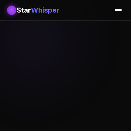
Star
Whisper