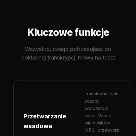
Kluczowe funkcje
Wszystko, czego potrzebujesz do
dokładnej transkrypcji mowy na tekst
Transkrybuj całe
sezony
podcastów
Przetwarzanie
naraz. Wrzuć
wiele plików
wsadowe
MP3 i przetwórz