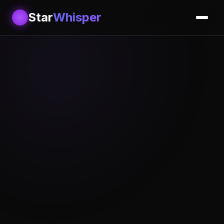
Star
Whisper