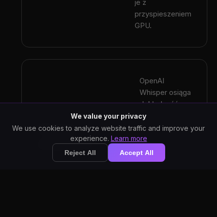
je z
przyspieszeniem
GPU.
OpenAI
Whisper osiąga
dokładność
95-99% dla
We value your privacy
Wysoka
nagrań
We use cookies to analyze website traffic and improve your
experience.
Learn more
podcastowych,
dokładność
radząc sobie z
Reject All
Accept All
wieloma
mówcami i
różną jakością
dźwięku.