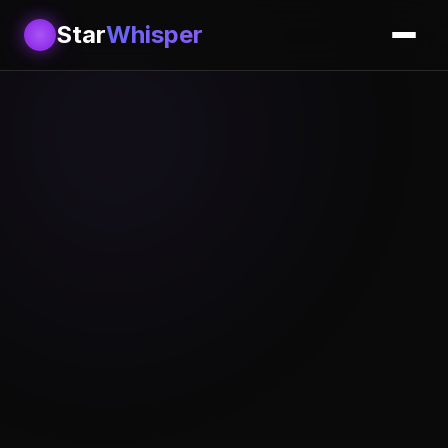
Star
Whisper