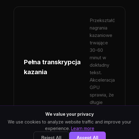
Przekształć
nagrania
kazaniowe
trwające
30-60
minut w
Pełna transkrypcja
dokładny
kazania
tekst.
Akceleracja
GPU
sprawia, że
długie
nagrania są
We value your privacy
szybkie.
We use cookies to analyze website traffic and improve your
experience.
Learn more
Reject All
Accept All