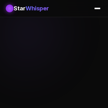
Star
Whisper