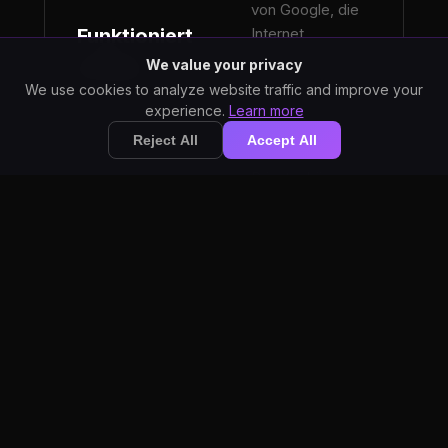
von Google, die
Funktioniert
Internet
erfordert,
offline
We value your privacy
funktioniert
We use cookies to analyze website traffic and improve your
StarWhisper
experience.
Learn more
vollständig offline
Reject All
Accept All
für maximale
Privatsphäre.
Der
transkribierte
Text wird
automatisch
in Ihren
Google
Automatisches
Docs Tab