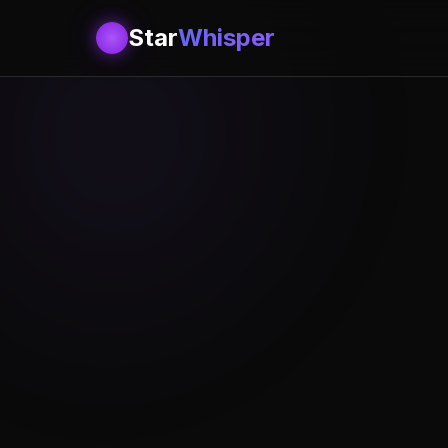
Star
Whisper