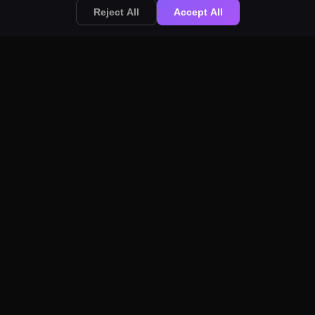
Reject All
Accept All
Transkribieren Sie
Meetings und
lassen Sie die
Notizen direkt in
Meeting-Notizen
Ihrem Notion-
in Notion
Arbeitsbereich
erscheinen.
Erstellen Sie eine
durchsuchbare
Wissensdatenbank.
Diktieren Sie Unternehmens-
Wiki-Seiten, SOPs und
Dokumentationen schneller als
Wiki-Diktat