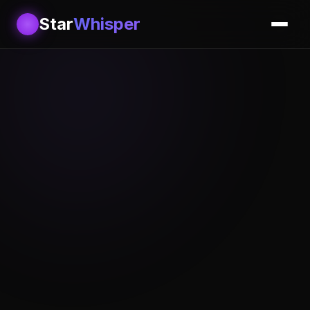
Star
Whisper