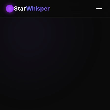
Star
Whisper