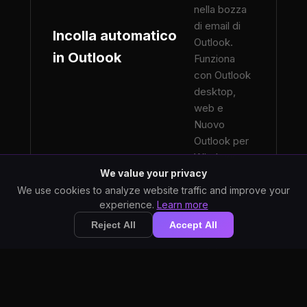
nella bozza
di email di
Incolla automatico
Outlook.
in Outlook
Funziona
con Outlook
desktop,
web e
Nuovo
Outlook per
Windows.
We value your privacy
We use cookies to analyze website traffic and improve your
experience.
Learn more
Reject All
Accept All
Elabora le email
su aerei, in
strutture sicure o
Funziona Offline
ovunque senza
internet. Nessun