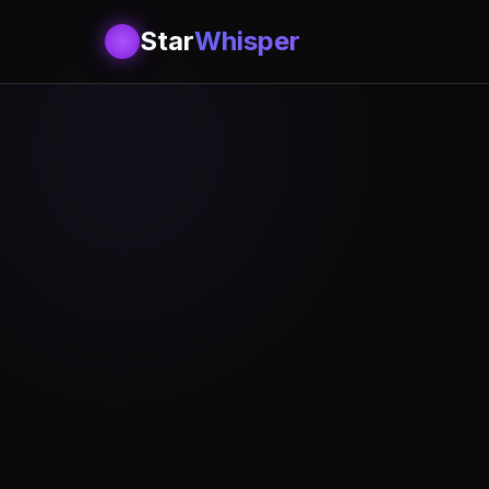
Star
Whisper