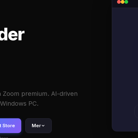
der
n Zoom premium. AI-driven
n Windows PC.
t Store
Mer