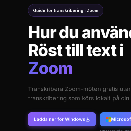
Guide för transkribering i Zoom
Hur du använ
Röst till text i
Zoom
Transkribera Zoom-möten gratis uta
transkribering som körs lokalt på di
Ladda ner för Windows
Microsof