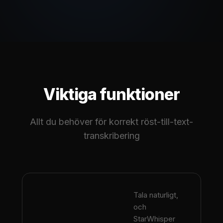
Viktiga funktioner
Allt du behöver för korrekt röst-till-text-
transkribering
Tala naturligt,
och
StarWhisper