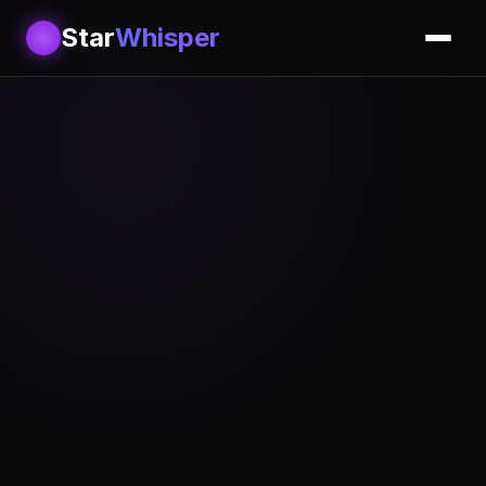
Star
Whisper