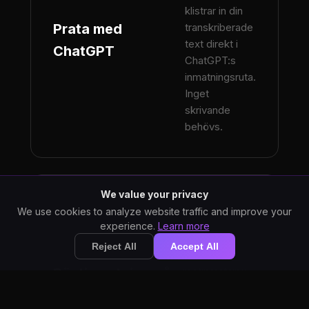
klistrar in din
Prata med
transkriberade
text direkt i
ChatGPT
ChatGPT:s
inmatningsruta.
Inget
skrivande
behövs.
We value your privacy
ChatGPT:s
We use cookies to analyze website traffic and improve your
webbgränssnitt
experience.
Learn more
har ingen
Reject All
Accept All
inbyggd
Röstinmatning på
röstinmatning
på skrivbordet.
skrivbordet
StarWhisper