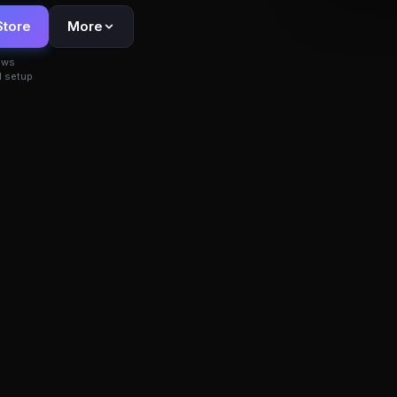
Store
More
ows
 setup