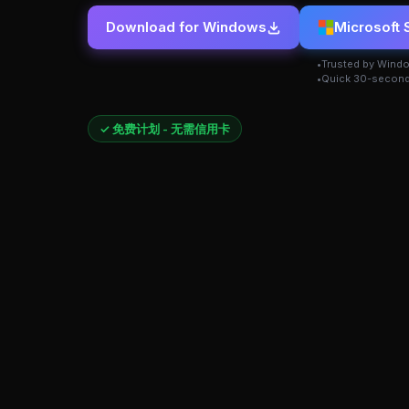
Download for Windows
Microsoft 
Trusted by Wind
Quick 30-second
✓ 免费计划 - 无需信用卡