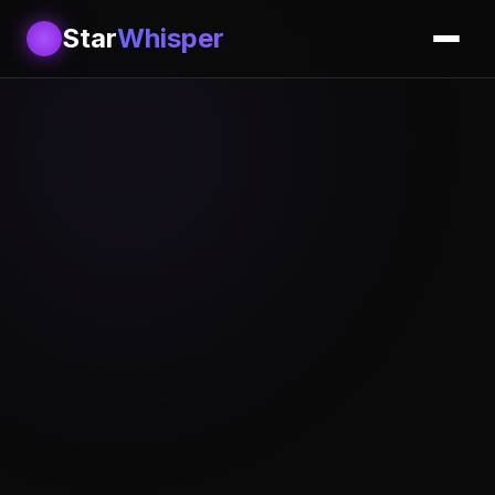
Star
Whisper