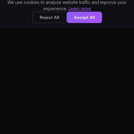
We use cookies to analyze website traffic and improve your
AI 经过法律术语训练。可准确
experience.
Learn more
法律词汇
转录拉丁短语、案件引文和专
Reject All
Accept All
业法律术语。
可在 Word、Google Docs、
法律实践管理软件或任何文本
随处速记
字段中使用。只需点击并讲话
即可。
从音频文件中转录录制的证
文件转录
词、客户访谈和法庭记录，速
度由 GPU 加速。