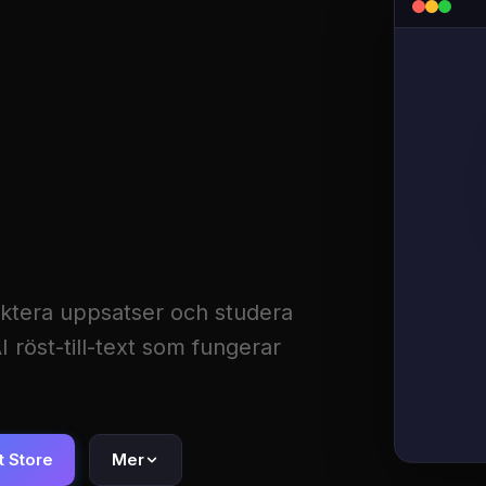
diktera uppsatser och studera
 röst-till-text som fungerar
t Store
Mer