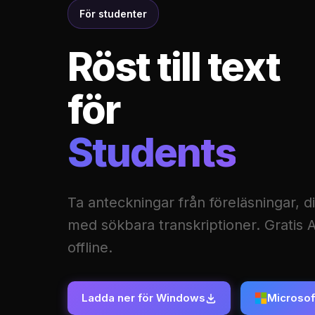
För studenter
Röst till text
för
Students
Ta anteckningar från föreläsningar, 
med sökbara transkriptioner. Gratis AI
offline.
Ladda ner för Windows
Microsof