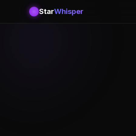
Star
Whisper