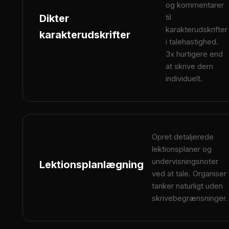
og kommentarer
Dikter
til
karakterudskrifter
karakterudskrifter
i talehastighed.
3x hurtigere end
at skrive dem
individuelt.
Opret detaljerede
lektionsplaner og
undervisningsnoter
Lektionsplanlægning
ved at tale. Organiser
tanker naturligt uden
skrivebegrænsninger.