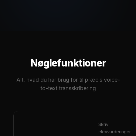
Nøglefunktioner
Alt, hvad du har brug for til præcis voice-
to-text transskribering
Skriv
elevvurderinger