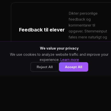
Dikter personlige
feedback og
kommentarer til
Feedback til elever
opgaver. Stemmeinput
føles mere naturligt og
giver varmere, mere
We value your privacy
detaljerede svar.
We use cookies to analyze website traffic and improve your
experience.
Learn more
Reject All
Accept All
Udarbejd hurtigt
E-mail
forældrekommunikation via
stemmediktat. Auto-
forældre
indsættelse i e-mail eller
skolekommunikationsplatforme.