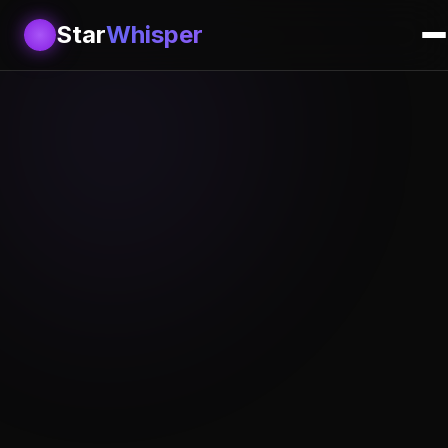
Star
Whisper