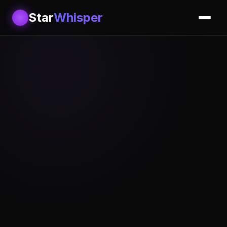
Star
Whisper