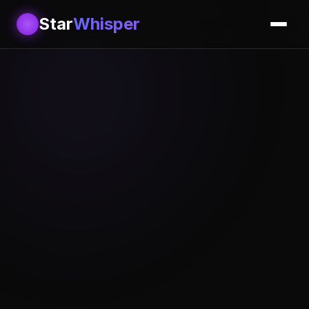
Star
Whisper