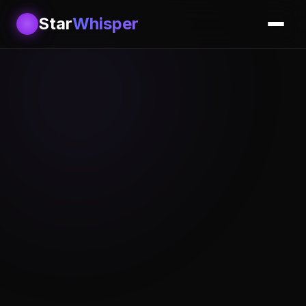
Star
Whisper