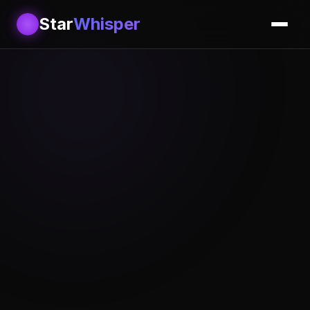
Star
Whisper