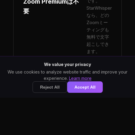
Zoom Premiumは不
です。
StarWhisper
要
なら、どの
Zoomミー
ティングも
無料で文字
起こしでき
ます。
We value your privacy
We use cookies to analyze website traffic and improve your
experience.
Learn more
参加者が話すに
Reject All
Accept All
つれて、会議の
テキストがリア
ルタイムで表示
リアルタイム字幕
されます。重要
なポイントを見
逃すことはあり