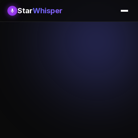
Star
Whisper