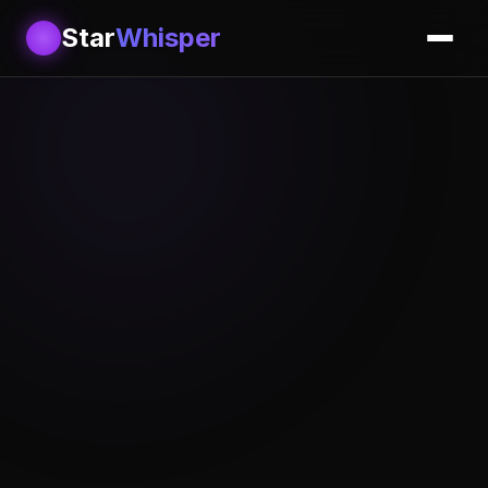
Star
Whisper