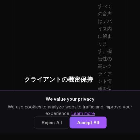
すべて
の音声
はデバ
イス内
に留ま
りま
す。機
密性の
高いク
ライア
クライアントの機密保持
ント情
報を保
護し、
We value your privacy
社会福
We use cookies to analyze website traffic and improve your
祉倫理
experience.
Learn more
規定を
Reject All
Accept All
遵守す
るため