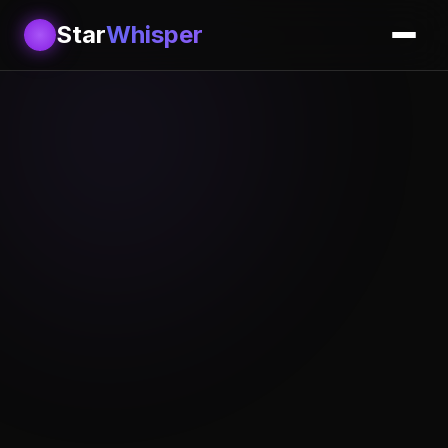
Star
Whisper