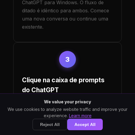
ChatGPT para Windows. O fluxo de
ditado é idêntico para ambos. Comece
uma nova conversa ou continue uma
existente.
3
Clique na caixa de prompts
do ChatGPT
Posicione o cursor no campo de
We value your privacy
entrada de texto da mensagem na
We use cookies to analyze website traffic and improve your
experience.
Learn more
parte inferior da conversa. Este é o
Reject All
Accept All
campo rotulado como "Pergunte
qualquer coisa" ou similar. O