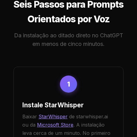
Seis Passos para Prompts
Orientados por Voz
Da instalação ao ditado direto no ChatGPT
em menos de cinco minutos.
1
Instale StarWhisper
Baixar
StarWhisper
de starwhisper.ai
ou da
Microsoft Store
. A instalação
leva cerca de um minuto. No primeiro