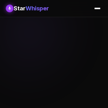
Star
Whisper