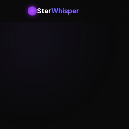
Star
Whisper