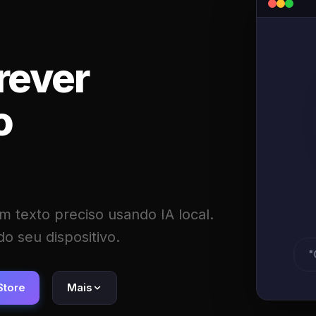
rever
o
 texto preciso usando IA local.
do seu dispositivo.
"
Store
Mais