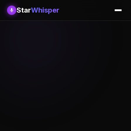
Star
Whisper