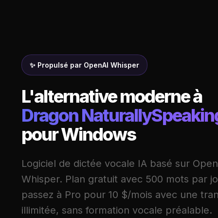
✨ Propulsé par OpenAI Whisper
L'alternative moderne à
Dragon NaturallySpeakin
pour Windows
Logiciel de dictée vocale IA basé sur Open
Whisper. Plan gratuit avec 500 mots par jo
passez à Pro pour 10 $/mois avec une tran
illimitée, sans formation vocale préalable.