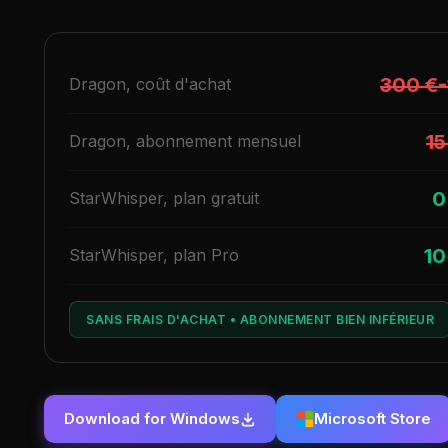
300 €-
Dragon, coût d'achat
15
Dragon, abonnement mensuel
0
StarWhisper, plan gratuit
10
StarWhisper, plan Pro
SANS FRAIS D'ACHAT • ABONNEMENT BIEN INFÉRIEUR
Download for Windows
Microsoft Store