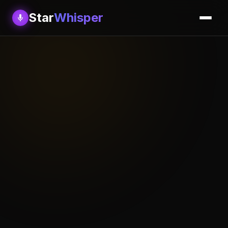
Star
Whisper