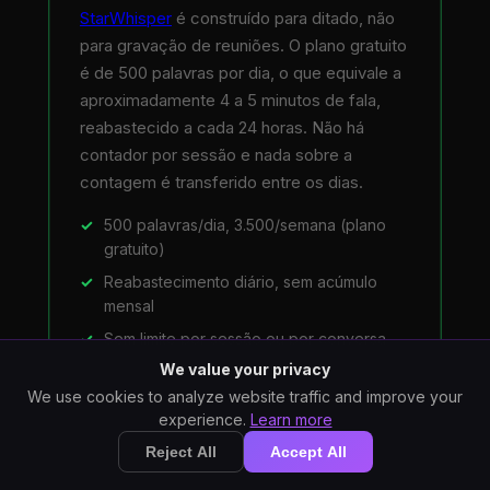
StarWhisper
é construído para ditado, não
para gravação de reuniões. O plano gratuito
é de 500 palavras por dia, o que equivale a
aproximadamente 4 a 5 minutos de fala,
reabastecido a cada 24 horas. Não há
contador por sessão e nada sobre a
contagem é transferido entre os dias.
500 palavras/dia, 3.500/semana (plano
gratuito)
Reabastecimento diário, sem acúmulo
mensal
Sem limite por sessão ou por conversa
We value your privacy
$10/mês ou $80/ano para Pro ilimitado
We use cookies to analyze website traffic and improve your
Executa offline, áudio permanece no seu
experience.
Learn more
PC
Reject All
Accept All