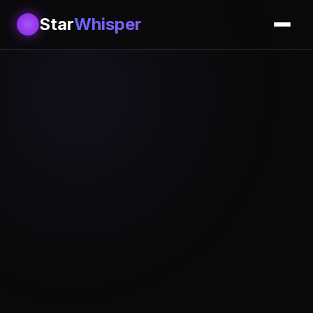
Star
Whisper